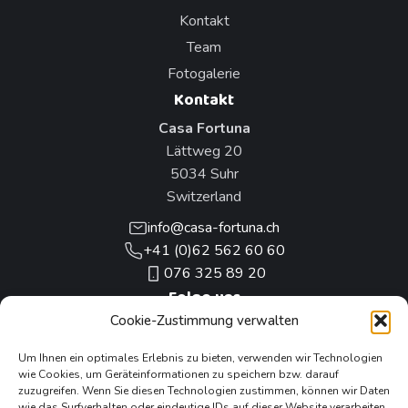
Kontakt
Team
Fotogalerie
Kontakt
Casa Fortuna
Lättweg 20
5034 Suhr
Switzerland
info@casa-fortuna.ch
+41 (0)62 562 60 60
076 325 89 20
Folge uns
Cookie-Zustimmung verwalten
Unsere anderen Projekte
Um Ihnen ein optimales Erlebnis zu bieten, verwenden wir Technologien
wie Cookies, um Geräteinformationen zu speichern bzw. darauf
zuzugreifen. Wenn Sie diesen Technologien zustimmen, können wir Daten
wie das Surfverhalten oder eindeutige IDs auf dieser Website verarbeiten.