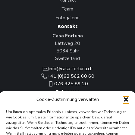
Kontakt
Team
Fotogalerie
Kontakt
Casa Fortuna
Lättweg 20
5034 Suhr
Switzerland
info@casa-fortuna.ch
+41 (0)62 562 60 60
076 325 89 20
Folge uns
Cookie-Zustimmung verwalten
Unsere anderen Projekte
Um Ihnen ein optimales Erlebnis zu bieten, verwenden wir Technologien
wie Cookies, um Geräteinformationen zu speichern bzw. darauf
zuzugreifen. Wenn Sie diesen Technologien zustimmen, können wir Daten
wie das Surfverhalten oder eindeutige IDs auf dieser Website verarbeiten.
Wenn Sie Ihre Zustimmung nicht erteilen oder zurückziehen, können